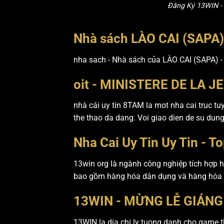
Đăng Ký 13WIN -
Nhà sách LÀO CAI (SAPA)
nha sach - Nhà sách của LÀO CAI (SAPA) - 
oit - MINISTERE DE LA 
nhà cái uy tín 8TAM la mot nha cai truc tu
the thao da dang. Voi giao dien de su dun
Nha Cai Uy Tin Uy Tin - T
13win org là ngành công nghiệp tích hợp h
bao gồm hàng hóa dân dụng và hàng hóa .
13WIN - MỪNG LỄ GIÁNG
13WIN la dia chi ly tuong danh cho game thu