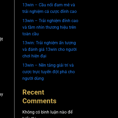
13win – Cầu nối đam mê và
trải nghiệm cá cược đỉnh cao
13win – Trải nghiệm đỉnh cao
và tầm nhìn thương hiệu trên
toàn cầu
ệt
13win: Trải nghiệm ấn tượng
và đánh giá 13win cho người
chơi hiện đại
13win – Nền tảng giải trí và
cược trực tuyến đột phá cho
người dùng
Recent
ày
Comments
Không có bình luận nào để