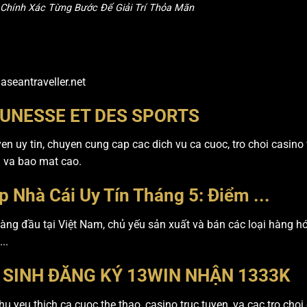
 Chính Xác Từng Bước Để Giải Trí Thỏa Mãn
aseantraveller.net
JEUNESSE ET DES SPORTS
yen uy tin, chuyen cung cap cac dich vu ca cuoc, tro choi casino
g va bao mat cao.
op Nhà Cái Uy Tín Tháng 5: Điểm ...
àng đầu tại Việt Nam, chủ yếu sản xuất và bán các loại hàng hó
..
 SINH ĐĂNG KÝ 13WIN NHẬN 1333K
 yeu thich ca cuoc the thao, casino truc tuyen, va cac tro choi 