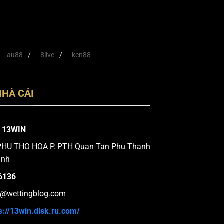
au88
8live
ken88
NHÀ CÁI
: 13WIN
PHU THO HOA P. PTH Quan Tan Phu Thanh
inh
6136
t@wettingblog.com
s://13win.disk.ru.com/