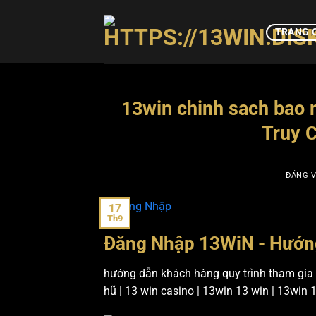
Bỏ
qua
TRANG 
nội
dung
13win chinh sach bao
Truy C
ĐĂNG 
17
Th9
Đăng Nhập 13WiN - Hướng
hướng dẫn khách hàng quy trình tham gia tạ
hũ | 13 win casino | 13win 13 win | 13win 15