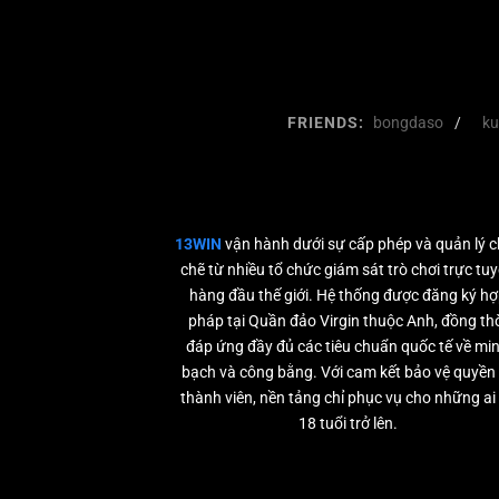
FRIENDS:
bongdaso
ku
13WIN
vận hành dưới sự cấp phép và quản lý c
chẽ từ nhiều tổ chức giám sát trò chơi trực tu
hàng đầu thế giới. Hệ thống được đăng ký h
pháp tại Quần đảo Virgin thuộc Anh, đồng th
đáp ứng đầy đủ các tiêu chuẩn quốc tế về mi
bạch và công bằng. Với cam kết bảo vệ quyền 
thành viên, nền tảng chỉ phục vụ cho những ai
18 tuổi trở lên.