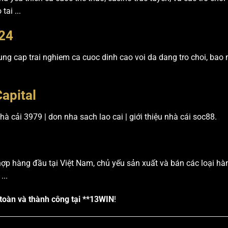
ai ...
24
cung cap trai nghiem ca cuoc dinh cao voi da dang tro choi, bao
apital
nhà cải 3979 | don nha sach lao cai | giới thiệu nhà cái soc88.
ợp hàng đầu tại Việt Nam, chủ yếu sản xuất và bán các loại hà
..
 toàn và thành công tại **13WIN
!