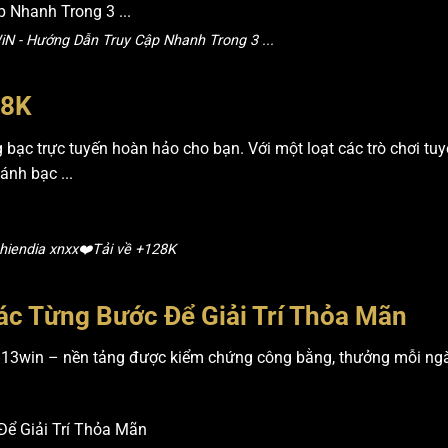
N - Hướng Dẫn Truy Cập Nhanh Trong 3 ...
28K
ạc trực tuyến hoàn hảo cho bạn. Với một loạt các trò chơi tuy
ánh bạc ...
thiendia xnxx❤️Tải về +128K
ác Từng Bước Để Giải Trí Thỏa Mãn
pp 13win – nền tảng được kiểm chứng công bằng, thưởng mỗi ng