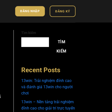
ĐĂNG NHẬP
ĐĂNG KÝ
Tìm kiếm
TÌM
KIẾM
Recent Posts
13win: Trải nghiệm đỉnh cao
và đánh giá 13win cho người
chơi
ổ
13win – Nền tảng trải nghiệm
đỉnh cao cho giải trí trực tuyến