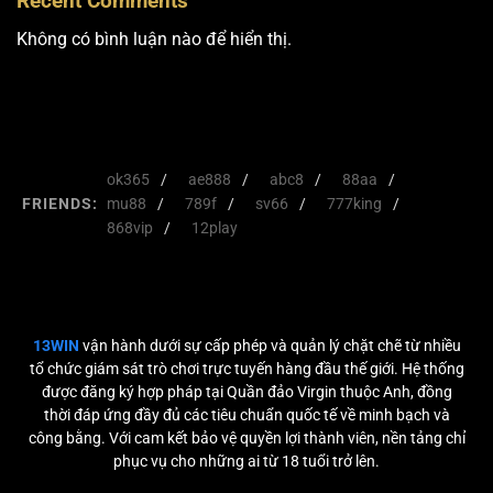
Recent Comments
Không có bình luận nào để hiển thị.
ok365
ae888
abc8
88aa
FRIENDS:
mu88
789f
sv66
777king
868vip
12play
13WIN
vận hành dưới sự cấp phép và quản lý chặt chẽ từ nhiều
tổ chức giám sát trò chơi trực tuyến hàng đầu thế giới. Hệ thống
được đăng ký hợp pháp tại Quần đảo Virgin thuộc Anh, đồng
thời đáp ứng đầy đủ các tiêu chuẩn quốc tế về minh bạch và
công bằng. Với cam kết bảo vệ quyền lợi thành viên, nền tảng chỉ
phục vụ cho những ai từ 18 tuổi trở lên.