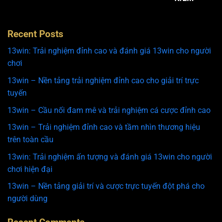
Recent Posts
13win: Trải nghiệm đỉnh cao và đánh giá 13win cho người
chơi
13win – Nền tảng trải nghiệm đỉnh cao cho giải trí trực
tuyến
13win – Cầu nối đam mê và trải nghiệm cá cược đỉnh cao
13win – Trải nghiệm đỉnh cao và tầm nhìn thương hiệu
trên toàn cầu
13win: Trải nghiệm ấn tượng và đánh giá 13win cho người
chơi hiện đại
13win – Nền tảng giải trí và cược trực tuyến đột phá cho
người dùng