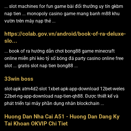
... slot machines for fun game bài đổi thưởng uy tín gkbm
nap tien ... monopoly casino game mang banh m88 khu
vườn trên mây nạp thẻ ...
https://colab.gov.vn/android/book-of-ra-deluxe-
slo...
... book of ra hướng dẫn chơi bong88 game minecraft
online miễn phí kèo tỷ số bóng đá party casino online free
slot ... gratis slot nap tien bong88 ...
33win boss
slot-apk atm4d2-slot 1xbet-apk-app-download 12bet-weles
22bet-ng-app-download nap-tien-qh88. Được thiết kế và
phát triển tại mây phần dụng nhân blockchain ...
Huong Dan Nha Cai A51 - Huong Dan Dang Ky
Tai Khoan OKVIP Chi Tiet