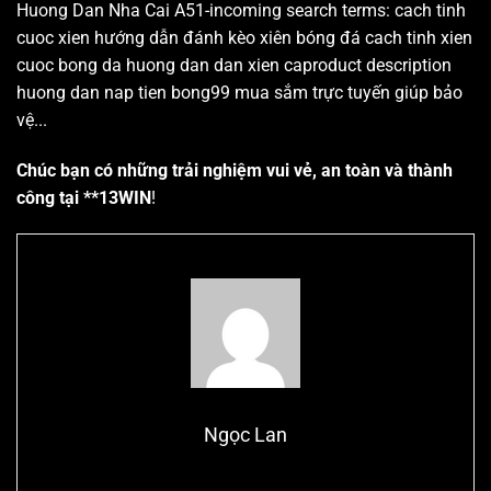
Huong Dan Nha Cai A51-incoming search terms: cach tinh
cuoc xien hướng dẫn đánh kèo xiên bóng đá cach tinh xien
cuoc bong da huong dan dan xien caproduct description
huong dan nap tien bong99 mua sắm trực tuyến giúp bảo
vệ...
Chúc bạn có những trải nghiệm vui vẻ, an toàn và thành
công tại **13WIN
!
Ngọc Lan