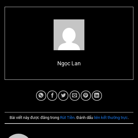
Ngọc Lan
Bài viết này được đăng trong
Rút Tiền
. Đánh dấu
liên kết thường trực
.