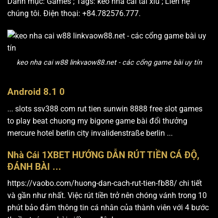
Danh mục: Games ; Tags: kèo nhà cái tài xỉu ; Liên hệ
chúng tôi. Điện thoại: +84.782576.777.
keo nha cai w88 linkvaow88.net - các cổng game bài uy tín
Android 8.1 0
... slots ssv388 com rut tien sunwin 8888 free slot games
to play beat chuong my bigone game bài đổi thưởng
mercure hotel berlin city invalidenstraße berlin ...
Nhà Cái 1XBET HƯỚNG DẪN RÚT TIỀN CÁ ĐỘ,
ĐÁNH BÀI ...
https://vaobo.com/huong-dan-cach-rut-tien-fb88/ chi tiết
và gần như nhất. Việc rút tiền trở nên chóng vánh trong 10
phút bảo đảm thông tin cá nhân của thành viên với 4 bước