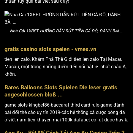
thuần tuý qua bài viết sau đây!
Nhà Cái 1XBET HƯỚNG DẪN RÚT TIỀN CÁ ĐỘ, ĐÁNH BÀI ...
gratis casino slots spelen - vmex.vn
tien len zalo, Khám Phá Thế Giới tien len zalo Tại Macau
Macau, một trong những điểm đến nổi bật 🎉 nhất châu Á,
khôn.
Bares Balloons Slots Spielen Die leser gratis
angeschlossen bloß ...
game slots kingbet86-baccarat third card rule-game đánh
bài đổi thẻ cào uy tín 2019-các hệ thống cá cược bóng đá
ở việt nam-tien khuyen mai 100k dafabet co rut duoc hay k.
App Ku - Bật Mí Cách Tải App Ku Casino Trên 2