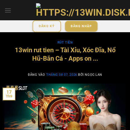
Bỏ
qua
nội
dung
ĐĂNG KÝ
ĐĂNG NHẬP
RÚT TIỀN
13win rut tien – Tài Xỉu, Xóc Đĩa, Nổ
Hũ-Bắn Cá - Apps on ...
ĐĂNG VÀO
THÁNG 08 07, 2026
BỞI
NGỌC LAN
17
Th9