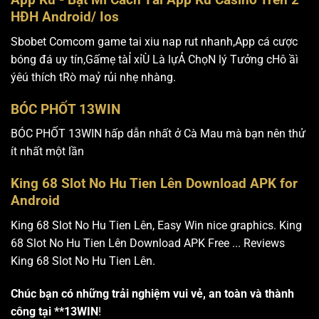
HĐH Android/ Ios
Sbobet Comcom game tai xiu nap rut nhanh,App cá cược
bóng đá uy tín,Gấmẹ tàỈ xỉÙ Là lựẢ ChọN lý Tưởng cHô ầì
ýêú thích tRò maỷ rủi nhẹ nhàng.
BÓC PHỐT 13WIN
BÓC PHỐT 13WIN hấp dẫn nhất ở Cà Mau mà bạn nên thử
ít nhất một lần
King 68 Slot No Hu Tien Lên Download APK for
Android
King 68 Slot No Hu Tien Lên, Easy Win nice graphics. King
68 Slot No Hu Tien Lên Download APK Free ... Reviews
King 68 Slot No Hu Tien Lên.
Chúc bạn có những trải nghiệm vui vẻ, an toàn và thành
công tại **13WIN
!