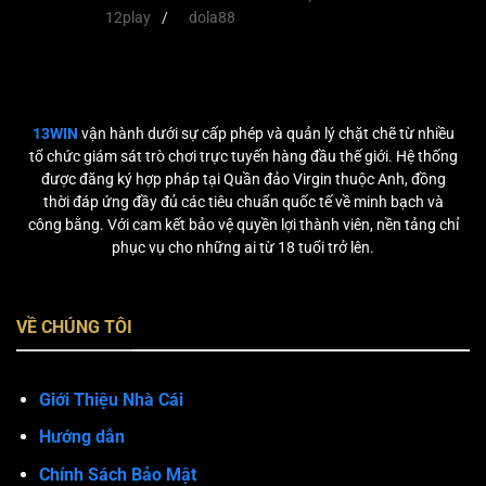
12play
dola88
13WIN
vận hành dưới sự cấp phép và quản lý chặt chẽ từ nhiều
tổ chức giám sát trò chơi trực tuyến hàng đầu thế giới. Hệ thống
được đăng ký hợp pháp tại Quần đảo Virgin thuộc Anh, đồng
thời đáp ứng đầy đủ các tiêu chuẩn quốc tế về minh bạch và
công bằng. Với cam kết bảo vệ quyền lợi thành viên, nền tảng chỉ
phục vụ cho những ai từ 18 tuổi trở lên.
VỀ CHÚNG TÔI
Giới Thiệu Nhà Cái
Hướng dẫn
Chính Sách Bảo Mật