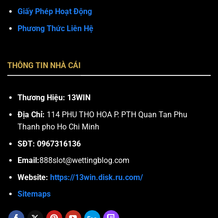
Giấy Phép Hoạt Động
Phương Thức Liên Hệ
THÔNG TIN NHÀ CÁI
Thương Hiệu: 13WIN
Địa Chỉ:
114 PHU THO HOA P. PTH Quan Tan Phu
Thanh pho Ho Chi Minh
SĐT:
0967316136
Email:
888slot@wettingblog.com
Website:
https://13win.disk.ru.com/
Sitemaps