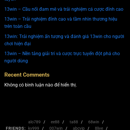
13win – Cầu nối đam mê và trải nghiệm cá cược đỉnh cao
13win – Trải nghiệm đỉnh cao và tầm nhìn thương hiệu
trên toàn cầu
13win: Trải nghiệm ấn tượng và đánh giá 13win cho người
chơi hiện đại
13win – Nền tảng giải trí và cược trực tuyến đột phá cho
người dùng
Recent Comments
Không có bình luận nào để hiển thị.
alo789
ee88
ta88
68win
FRIENDS:
kv999
007win
abcvip
8live