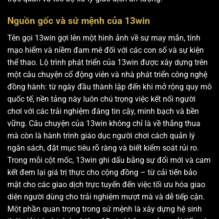
Nguồn gốc và sứ mệnh của 13win
Tên gọi 13win gợi lên một hình ảnh về sự may mắn, tính
mạo hiểm và niềm đam mê đối với các con số và sự kiện
thể thao. Lộ trình phát triển của 13win được xây dựng trên
một câu chuyện cổ động viên và nhà phát triển công nghệ
đồng hành: từ ngày đầu thành lập đến khi mở rộng quy mô
quốc tế, nền tảng này luôn chú trọng việc kết nối người
chơi với các trải nghiệm đáng tin cậy, minh bạch và bền
vững. Câu chuyện của 13win không chỉ là về thắng thua
mà còn là hành trình giáo dục người chơi cách quản lý
ngân sách, đặt mục tiêu rõ ràng và biết kiểm soát rủi ro.
Trong mỗi cột mốc, 13win ghi dấu bằng sự đổi mới và cam
kết đem lại giá trị thực cho cộng đồng – từ cải tiến bảo
mật cho các giao dịch trực tuyến đến việc tối ưu hóa giao
diện người dùng cho trải nghiệm mượt mà và dễ tiếp cận.
Một phần quan trọng trong sứ mệnh là xây dựng hệ sinh