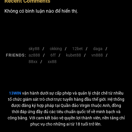
Recent Comments
Không có bình luận nào để hiển thị.
sky88
okking
12bet
daga
FRIENDS:
az888
6ff
kubet88
vn888
88xx
xx88
13WIN
vận hành dưới sự cấp phép và quản lý chặt chẽ từ nhiều
tổ chức giám sát trò chơi trực tuyến hàng đầu thế giới. Hệ thống
được đăng ký hợp pháp tại Quần đảo Virgin thuộc Anh, đồng
thời đáp ứng đầy đủ các tiêu chuẩn quốc tế về minh bạch và
công bằng. Với cam kết bảo vệ quyền lợi thành viên, nền tảng chỉ
phục vụ cho những ai từ 18 tuổi trở lên.