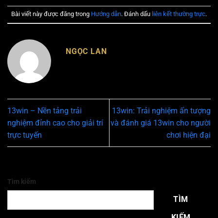
Bài viết này được đăng trong
Hướng dẫn
. Đánh dấu
liên kết thường trực
.
NGỌC LAN
13win – Nền tảng trải
13win: Trải nghiệm ấn tượng
nghiệm đỉnh cao cho giải trí
và đánh giá 13win cho người
trực tuyến
chơi hiện đại
Tìm kiếm
TÌM
KIẾM