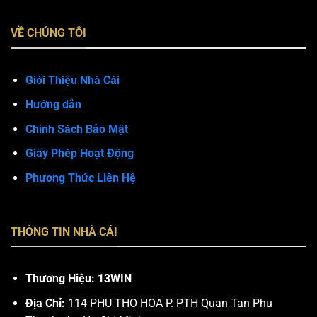
VỀ CHÚNG TÔI
Giới Thiệu Nhà Cái
Hướng dẫn
Chính Sách Bảo Mật
Giấy Phép Hoạt Động
Phương Thức Liên Hệ
THÔNG TIN NHÀ CÁI
Thương Hiệu: 13WIN
Địa Chỉ:
114 PHU THO HOA P. PTH Quan Tan Phu